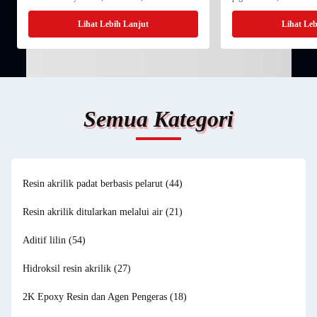
memainkan peran kunci dalam banyak formulasi
fungsional dalam pelarut 
industri. Jika Anda bertanya di mana saya bisa
ester, dan keton.Dalam ap
Lihat Lebih Lanjut
Lihat Leb
membeli resin ...
yang praktis...
Semua Kategori
Resin akrilik padat berbasis pelarut
(44)
Resin akrilik ditularkan melalui air
(21)
Aditif lilin
(54)
Hidroksil resin akrilik
(27)
2K Epoxy Resin dan Agen Pengeras
(18)