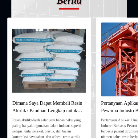
Berita
Dimana Saya Dapat Membeli Resin
Pertanyaan Aplik
Akrilik? Panduan Lengkap untuk
Pewarna Industri B
Pembeli
Resin akrilikadalah salah satu bahan baku yang
Pertanyaan Aplikasi Um
paling banyak digunakan dalam industri seperti
Industri Berbasis Pelarut
pelapis, tinta, perekat, plastik, dan bahan
berbasis pelarut dirumu
konstruksi.daya tahan, dan adhesi, resin akrilik
pigmen halus, resin berba