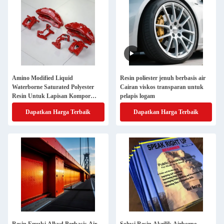
Amino Modified Liquid
Resin poliester jenuh berbasis air
Waterborne Saturated Polyester
Cairan viskos transparan untuk
Resin Untuk Lapisan Kompor
pelapis logam
Suhu Tinggi
Dapatkan Harga Terbaik
Dapatkan Harga Terbaik