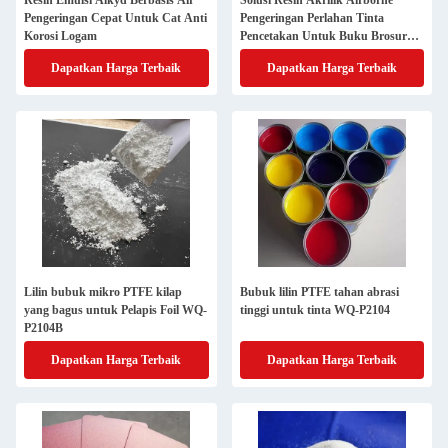
Resin Emulsi Alkyd Berbasis Air
Solusi Resin Akrilik Airborne
Pengeringan Cepat Untuk Cat Anti
Pengeringan Perlahan Tinta
Korosi Logam
Pencetakan Untuk Buku Brosur
Majalah
Dapatkan Harga Terbaik
Dapatkan Harga Terbaik
Lilin bubuk mikro PTFE kilap
Bubuk lilin PTFE tahan abrasi
yang bagus untuk Pelapis Foil WQ-
tinggi untuk tinta WQ-P2104
P2104B
Dapatkan Harga Terbaik
Dapatkan Harga Terbaik