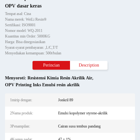
OPV dasar keras
Tempat asal: Cina
Nama merek: WeiLi Resin®
Sertifikasi: ISO9001
Nomor model: WQ-2011
Kuantitas min Order: 5000KG
Harga: Bisa dinegosiasikan
Syarat-syarat pembayaran: ,L/C,T/T
Menyediakan kemampuan: 500t/bulan
Perincian
Description
Menyoroti:
Resistensi Kimia Resin Akrilik Air
,
OPV Printing Inks Emulsi resin akrilik
1mirip dengan:
Jonkril 89
2Nama produk:
Emulsi kopolymer styrene-akrilik
3Penampilan:
Cairan susu tembus pandang
4Konten padat:
47 ± 1%