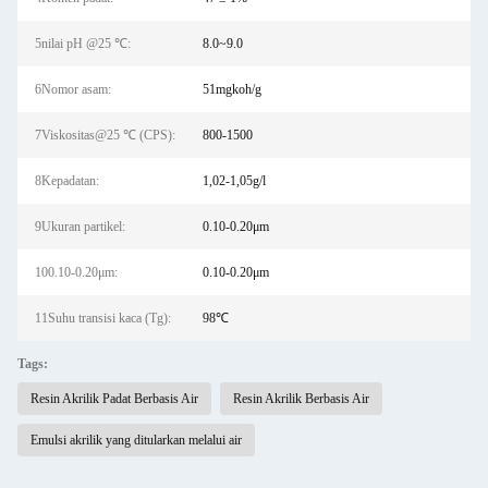
5nilai pH @25 ℃:
8.0~9.0
6Nomor asam:
51mgkoh/g
7Viskositas@25 ℃ (CPS):
800-1500
8Kepadatan:
1,02-1,05g/l
9Ukuran partikel:
0.10-0.20μm
100.10-0.20μm:
0.10-0.20μm
11Suhu transisi kaca (Tg):
98℃
Tags:
Resin Akrilik Padat Berbasis Air
Resin Akrilik Berbasis Air
Emulsi akrilik yang ditularkan melalui air