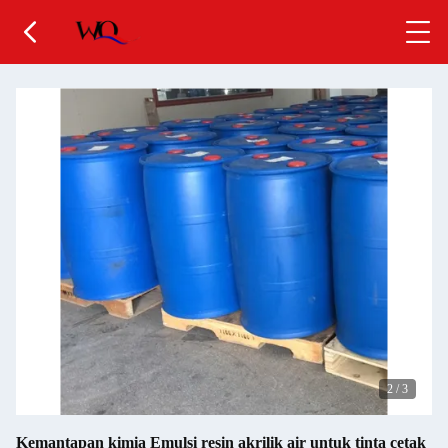
2
/
3
Kemantapan kimia Emulsi resin akrilik air untuk tinta cetak