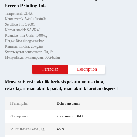
Screen Printing Ink
Tempat asal: CINA
Nama merek: WeiLi Resin®
Sertifikasi: ISO9001
Nomor model: SA-524L
Kuantitas min Order: 5000kg
Harga: Bisa dinegosiasikan
Kemasan rincian: 25kg/tas
Syarat-syarat pembayaran: T/t, l/c
Menyediakan kemampuan: 500t/bulan
Perincian
Description
Menyoroti:
resin akrilik berbasis pelarut untuk tinta
,
cetak layar resin akrilik padat
,
resin akrilik larutan dispersif
1Penampilan:
Bola transparan
2Komposisi:
kopolimer n-BMA
3Suhu transisi kaca (Tg):
45 ℃