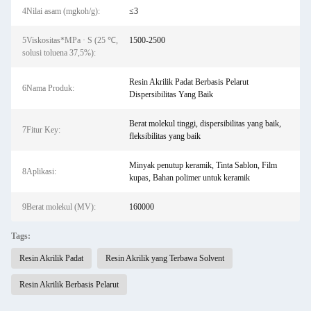
4Nilai asam (mgkoh/g):
≤3
5Viskositas*MPa · S (25 ℃,
1500-2500
solusi toluena 37,5%):
Resin Akrilik Padat Berbasis Pelarut
6Nama Produk:
Dispersibilitas Yang Baik
Berat molekul tinggi, dispersibilitas yang baik,
7Fitur ‌Key:
fleksibilitas yang baik
Minyak penutup keramik, Tinta Sablon, Film
8Aplikasi‌:
kupas, Bahan polimer untuk keramik
9Berat molekul (MV):
160000
Tags:
Resin Akrilik Padat
Resin Akrilik yang Terbawa Solvent
Resin Akrilik Berbasis Pelarut