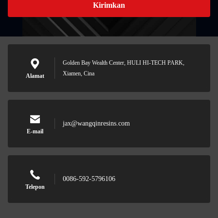
Kirimkan
Golden Bay Wealth Center, HULI HI-TECH PARK,
Xiamen, Cina
Alamat
jax@wangqinresins.com
E-mail
0086-592-5796106
Telepon