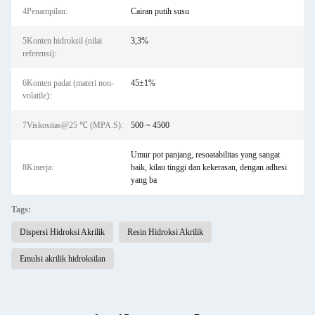
4Penampilan:
Cairan putih susu
5Konten hidroksil (nilai
3,3%
referensi):
6Konten padat (materi non-
45±1%
volatile):
7Viskositas@25 ℃ (MPA.S):
500 ~ 4500
Umur pot panjang, resoatabilitas yang sangat
8Kinerja:
baik, kilau tinggi dan kekerasan, dengan adhesi
yang ba
Tags:
Dispersi Hidroksi Akrilik
Resin Hidroksi Akrilik
Emulsi akrilik hidroksilan