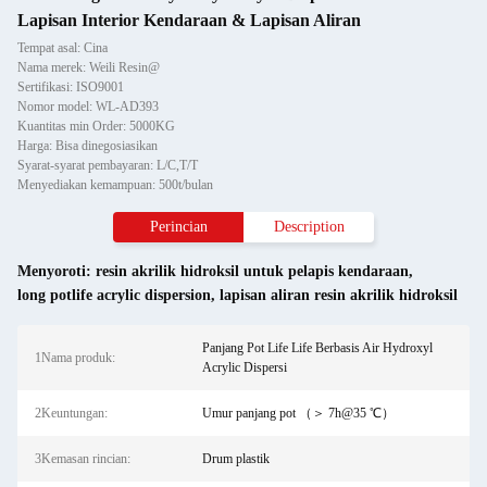
Lapisan Interior Kendaraan & Lapisan Aliran
Tempat asal: Cina
Nama merek: Weili Resin@
Sertifikasi: ISO9001
Nomor model: WL-AD393
Kuantitas min Order: 5000KG
Harga: Bisa dinegosiasikan
Syarat-syarat pembayaran: L/C,T/T
Menyediakan kemampuan: 500t/bulan
Perincian
Description
Menyoroti:
resin akrilik hidroksil untuk pelapis kendaraan
,
long potlife acrylic dispersion
,
lapisan aliran resin akrilik hidroksil
Panjang Pot Life Life Berbasis Air Hydroxyl
1Nama produk:
Acrylic Dispersi
2Keuntungan:
Umur panjang pot （＞ 7h@35 ℃）
3Kemasan rincian:
Drum plastik