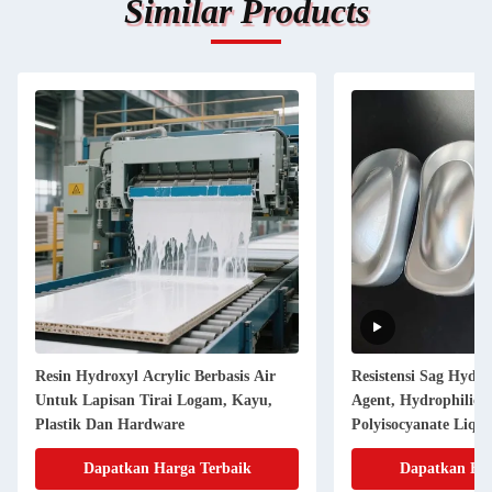
Similar Products
Resin Hydroxyl Acrylic Berbasis Air
Resistensi Sag Hydro
Untuk Lapisan Tirai Logam, Kayu,
Agent, Hydrophilic A
Plastik Dan Hardware
Polyisocyanate Liqui
Dapatkan Harga Terbaik
Dapatkan Har