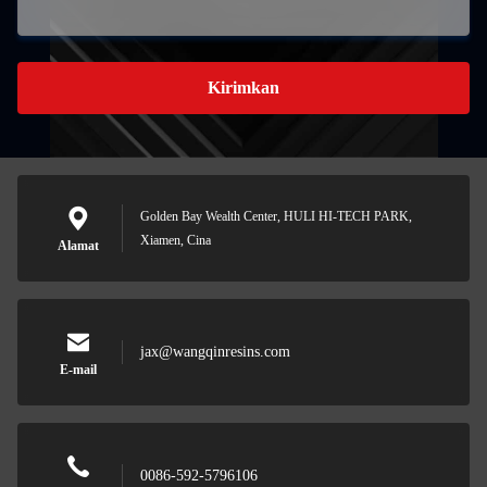
Kirimkan
Golden Bay Wealth Center, HULI HI-TECH PARK,
Xiamen, Cina
Alamat
jax@wangqinresins.com
E-mail
0086-592-5796106