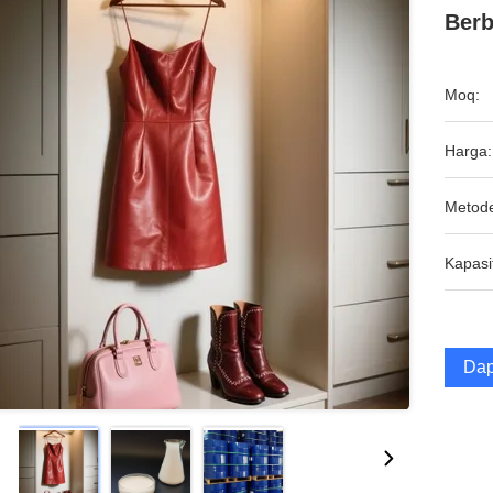
Berb
Moq:
Harga:
Metod
Kapasi
Dap