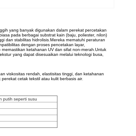
anggih yang banyak digunakan dalam perekat percetakan
biasa pada berbagai substrat kain (baju, poliester, nilon)
gi dan stabilitas hidrolisis.Mereka mematuhi peraturan
patibilitas dengan proses pencetakan layar,
DI) memastikan ketahanan UV dan sifat non-merah.Untuk
ekstur yang dapat disesuaikan melalui teknologi busa,
n viskositas rendah, elastisitas tinggi, dan ketahanan
rekat cetak tekstil atau kulit berbasis air.
n putih seperti susu