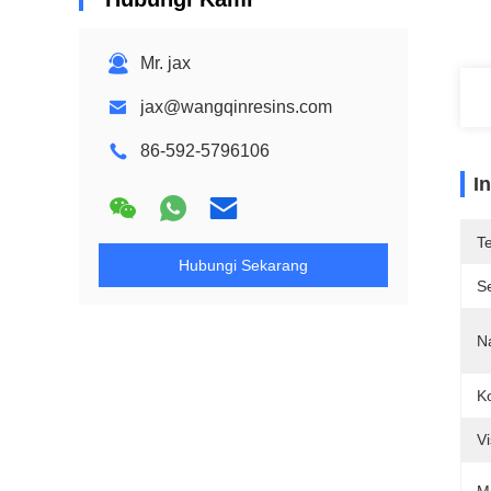
Mr. jax
jax@wangqinresins.com
86-592-5796106
I
T
Hubungi Sekarang
Se
N
K
V