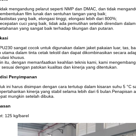
idak mengandung pelarut seperti NMP dan DMAC, dan tidak mengand
embentukan film lunak dan sentuhan tangan yang baik;
lastisitas yang baik, elongasi tinggi, elongasi lebih dari 800%;
ecepatan cuci yang baik, tidak ada pemutihan setelah direndam dalam
etahanan yang sangat baik terhadap tikungan dan putaran.
kasi
U230 sangat cocok untuk digunakan dalam jaket pakaian luar, tas, bagi
n utama dalam tinta cetak tekstil dan dapat dikombinasikan secara ada
ulasi khusus.
in itu, dengan memanfaatkan keahlian teknis kami, kami mengembang
 sesuai dengan patokan kualitas dan kinerja yang ditentukan.
disi Penyimpanan
uk ini harus disimpan dengan cara tertutup dalam kisaran suhu 5 °C s
ertahankan kinerja yang stabil selama lebih dari 6 bulan.Penapisan a
pat mungkin setelah dibuka.
asan
t: 125 kg/barel