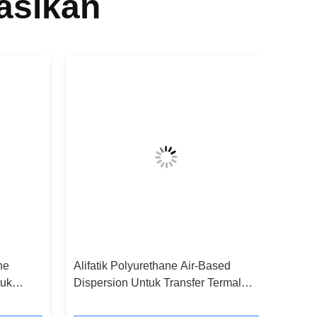
asikan
ne
Alifatik Polyurethane Air-Based
tuk
Dispersion Untuk Transfer Termal
lam
Pencetakan Elastis Lapisan