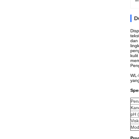
M
D
Disp
teks
dan 
ling
peny
kuli
meme
Pen
WL-P
yang
Spes
Pen
Kan
pH 
Visk
Mod
Prop