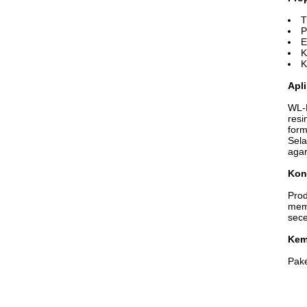
T
P
E
K
K
Apli
WL-P
resi
form
Sela
agar
Kon
Prod
memp
sece
Kem
Pake