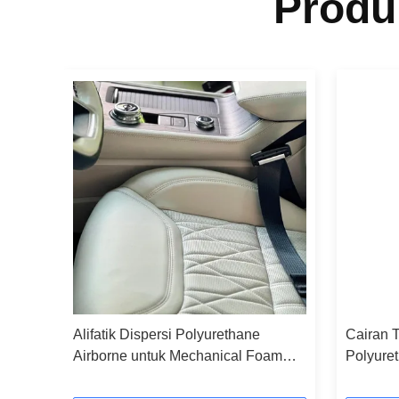
Produ
 Air
Alifatik Dispersi Polyurethane
Cairan 
kan
Airborne untuk Mechanical Foam
Polyuret
Coating
Untuk Ti