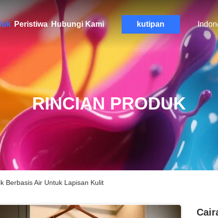
duk
Peristiwa
Hubungi Kami
kutipan
Indon
RINCIAN PRODUK
ik Berbasis Air Untuk Lapisan Kulit
Cair