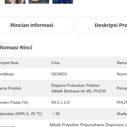
Rincian Informasi
Deskripsi Pr
nformasi Rinci
empat Asal
Cina
Nama
rtifikasi
ISO9001
Nomo
Dispersi Poliuretan Polieter 
ama Produk:
Penam
Alifatik Berbasis Air WL-PU230
onten Padat (%):
49.0 ± 2.0
PH(2
iskositas (MPA.S, 25 ℃):
＜30
Model
Alifatik Polyether Polyurethane Dispersion 