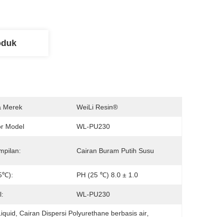
oduk
 Merek
WeiLi Resin®
r Model
WL-PU230
pilan:
Cairan Buram Putih Susu
5℃):
PH (25 ℃) 8.0 ± 1.0
:
WL-PU230
Liquid
, 
Cairan Dispersi Polyurethane berbasis air
, 