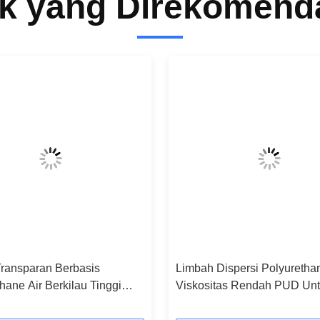
k yang Direkomend
Transparan Berbasis
Limbah Dispersi Polyuretha
hane Air Berkilau Tinggi
Viskositas Rendah PUD Un
nta Kulit
Mencampur Resi Utama Da
Pasta Warna