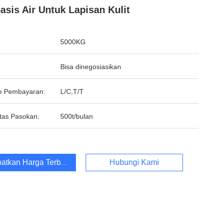
asis Air Untuk Lapisan Kulit
5000KG
Bisa dinegosiasikan
e Pembayaran:
L/C,T/T
tas Pasokan:
500t/bulan
atkan Harga Terbaik
Hubungi Kami