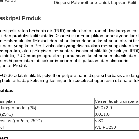
enyoroti:
Dispersi Polyurethane Untuk Lapisan Kulit
eskripsi Produk
ersi poliuretan berbasis air (PUD) adalah bahan ramah lingkungan c
til dan produksi kulit sintetis.Dispersi ini menunjukkan adhesi yang luar 
membentuk film fleksibel dan tahan lama dengan ketahanan abrasi ting
kungan yang ketatProfil viskositas yang disesuaikan memungkinkan kom
emprotan, atau pelapisan, sementara isosianat alifatik (misalnya, IP
t sintetis, PUD mengintegrasikan pernafasan, ketahanan mekanik, dan t
nuhi permintaan di sektor interior mobil, pakaian, dan aksesoris.
gantar Produk
U230 adalah alifatik polyether polyurethane dispersi berbasis air denga
 baik terhadap kekuning-kuningan.Ini cocok sebagai resin utama untuk pe
ifikasi
ampilan
Cairan tidak transpara
dungan padat ((%)
49.0±2.0
((25°C)
8.0±1.0
ositas ((mPa.s, 25°C)
< 30
el
WL-PU230
erti