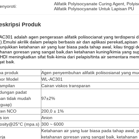
Alifatik Polyisocyanate Curing Agent
, 
Polyis
enyoroti:
Alifatik Polyisocyanate Untuk Lapisan PU
eskripsi Produk
C301 adalah agen pengerasan alifatik poliisocianat yang terdispersi 
).Emulsi akrilik dalam pelapis berbasis air dan aplikasi perekatLapis
njukkan ketahanan air yang luar biasa pada tahap awal, kilau tinggi
hanan goresan yang sangat baik,dan ketahanan kuning/kimia yang super
 HDI meningkatkan sifat fisik-kimia dari pelapis/tinta air sementa
at baik.
a produk
Agen penyembuhan alifatik poliisosianat yang mud
or Model
WL-AC301
ampilan
Cairan viskos transparan
dungan padat
han tidak mudah
97±2%
guap)
ten NCO
200,0 ± 1%
s ion
Anion
cosity@25°C (mpa.s)
300 ~ 6000
Ketahanan air yang luar biasa pada tahap awal, 
rja
ketahanan goresan yang sangat baik, ketahanan 