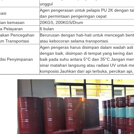
unggul
Agen pengerasan untuk pelapis PU 2K dengan tah
kasi
dan permintaan pengeringan cepat
cian kemasan
20KGS, 200KGS/Drum
a Pelayaran
6 bulan
dakan Pencegahan
Berurusan dengan hati-hati untuk mencegah bent
am Transportasi
atau kebocoran selama transportasi.
Agen pengeras harus disimpan dalam wadah asli 
dengan baik, disimpan di tempat yang kering dan
disi Penyimpanan
baik pada suhu antara 5°C dan 35°C.Jangan me
sinar matahari langsung atau radiasi UV untuk m
komposisi.Jauhkan dari api terbuka, percikan ap