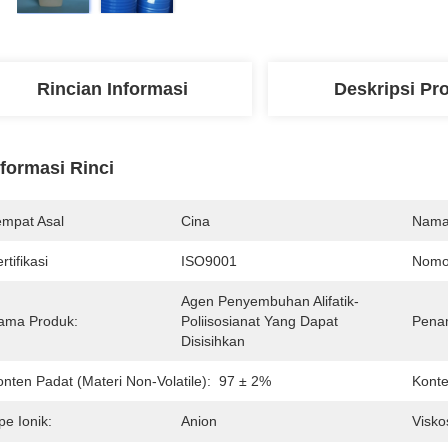
Rincian Informasi
Deskripsi Pr
nformasi Rinci
empat Asal
Cina
Nama
rtifikasi
ISO9001
Nomo
Agen Penyembuhan Alifatik-
ama Produk:
Poliisosianat Yang Dapat 
Penam
Disisihkan
nten Padat (materi Non-Volatile):
97 ± 2%
Kont
pe Ionik:
Anion
Visko