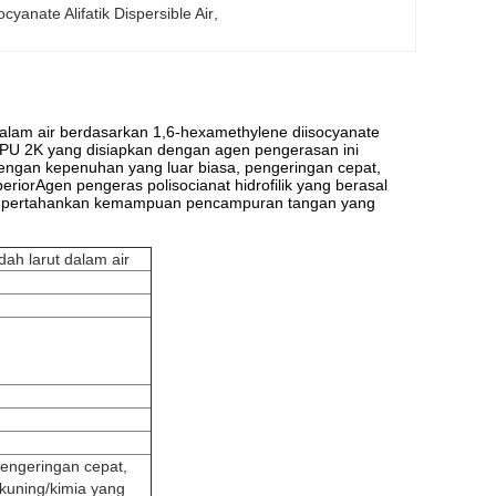
ocyanate Alifatik Dispersible Air
, 
dalam air berdasarkan 1,6-hexamethylene diisocyanate
an PU 2K yang disiapkan dengan agen pengerasan ini
 dengan kepenuhan yang luar biasa, pengeringan cepat,
iorAgen pengeras polisocianat hidrofilik yang berasal
ra mempertahankan kemampuan pencampuran tangan yang
ah larut dalam air
pengeringan cepat,
kuning/kimia yang