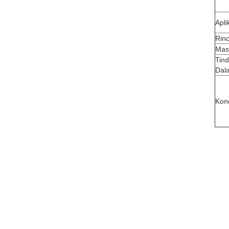
Apli
Rin
Mas
Tin
Dal
Kon