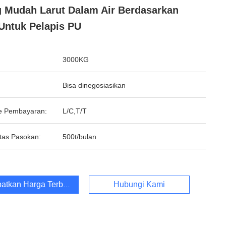
 Mudah Larut Dalam Air Berdasarkan
Untuk Pelapis PU
3000KG
Bisa dinegosiasikan
e Pembayaran:
L/C,T/T
tas Pasokan:
500t/bulan
atkan Harga Terbaik
Hubungi Kami