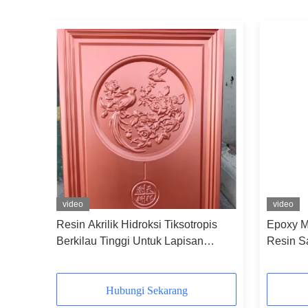
video
video
i
Resin Akrilik Hidroksi Tiksotropis
Epoxy Mo
k 2K
Berkilau Tinggi Untuk Lapisan
Resin S
Baked Metal
Lapisan
Hubungi Sekarang