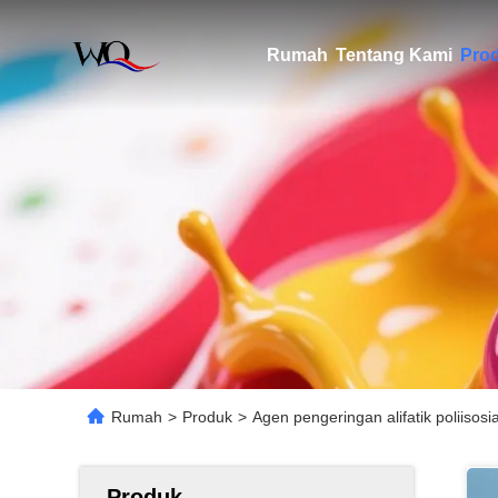
Rumah
Tentang Kami
Pro
Rumah
>
Produk
>
Agen pengeringan alifatik poliiso
Produk