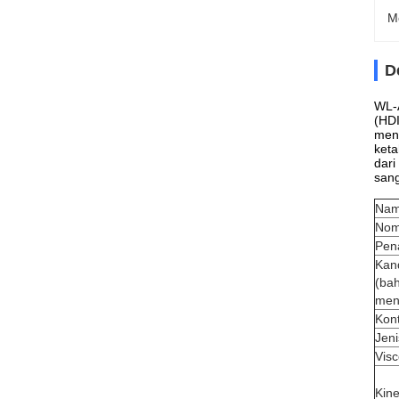
M
D
WL-A
(HDI
menu
keta
dari
sang
Nam
Nom
Pen
Kan
(ba
men
Kon
Jeni
Vis
Kine