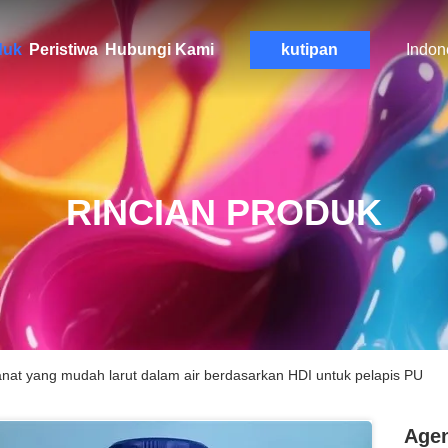
duk
Peristiwa
Hubungi Kami
kutipan
Indon
RINCIAN PRODUK
sianat yang mudah larut dalam air berdasarkan HDI untuk pelapis PU
Agen