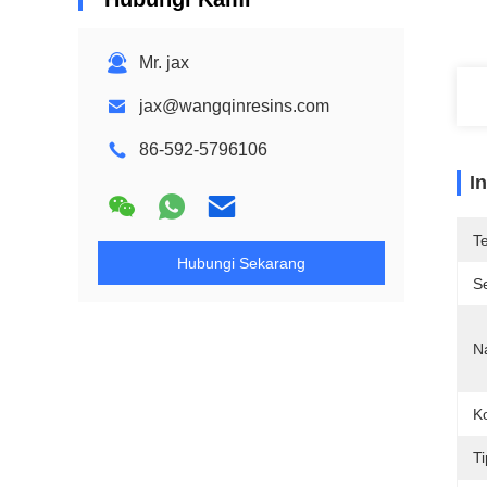
Mr. jax
jax@wangqinresins.com
86-592-5796106
I
T
Hubungi Sekarang
Se
N
Ko
Ti