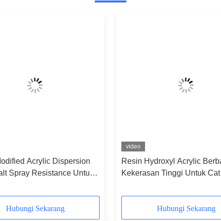
video
dified Acrylic Dispersion
Resin Hydroxyl Acrylic Berba
alt Spray Resistance Untuk
Kekerasan Tinggi Untuk Cat
 Hardware
Aluminium Powder
Hubungi Sekarang
Hubungi Sekarang