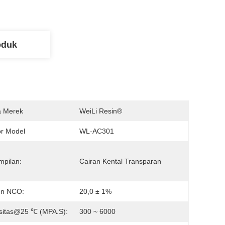
oduk
 Merek
WeiLi Resin®
r Model
WL-AC301
pilan:
Cairan Kental Transparan
en NCO:
20,0 ± 1%
sitas@25 ℃ (MPA.S):
300 ~ 6000