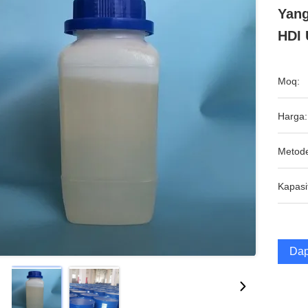
Yang
HDI 
Moq:
Harga:
Metod
Kapasi
Dap