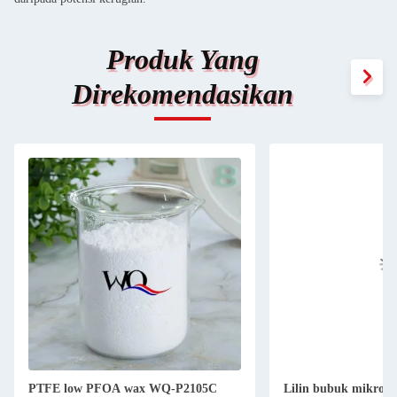
Produk Yang
Direkomendasikan
PTFE low PFOA wax WQ-P2105C
Lilin bubuk mikro P