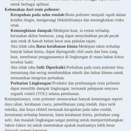
untuk berbagai aplikasi.
Kelemahan dari resin poliester:
Kerapuhan pada suhu rendah:
Resin poliester menjadi rapuh dalam
kondisi dingin, mengurangi fleksibilitasnya dan meningkatkan risiko
retak.
Kemungkinan dampak:
Meskipun kuat, ia rentan terhadap
kerusakan akibat benturan, yang dapat menyebabkan pecah-pecah
atau retak di bawah beban berat atau pukulan tajam.
Aku tidak tahu.
Batas ketahanan kimia:
Meskipun tahan terhadap
banyak bahan kimia, dapat dipengaruhi oleh asam dan basa yang
kuat, membatasi penggunaannya di lingkungan di mana bahan kimia
tersebut hadir.
Aku tidak tahu.
Sulit Diperbaiki:
Perbaikan pada resin poliester bisa
menantang dan sering membutuhkan teknik dan bahan khusus untuk
memastikan integritas perbaikan.
Perhatian Lingkungan:
Produksi dan pembuangan resin poliester
dapat memiliki dampak lingkungan, termasuk pelepasan senyawa
organik volatil (VOC) selama pembuatan.
Kesimpulannya, resin poliester menawarkan banyak keuntungan seperti
daya tahan, ketahanan cuaca, pemeliharaan yang rendah, daya tarik
estetika, dan biaya efektif.termasuk kerapuhan pada suhu rendah,
kerentanan terhadap benturan, batas ketahanan kimia, perbaikan yang
sulit, dan masalah lingkungan.sangat penting untuk mempertimbangkan
faktor-faktor ini untuk menentukan apakah manfaatnya lebih besar
daripada potensi kerugian.