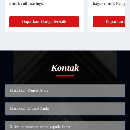
untuk coil coatings
bagus untuk Pelapi
Dapatkan Harga Terbaik
Dapatkan Har
Kontak