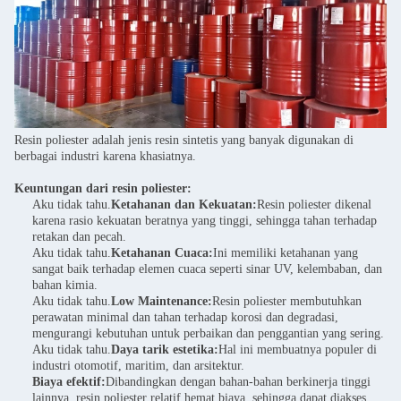
Resin poliester adalah jenis resin sintetis yang banyak digunakan di
berbagai industri karena khasiatnya.
Keuntungan dari resin poliester:
Aku tidak tahu.
Ketahanan dan Kekuatan:
Resin poliester dikenal
karena rasio kekuatan beratnya yang tinggi, sehingga tahan terhadap
retakan dan pecah.
Aku tidak tahu.
Ketahanan Cuaca:
Ini memiliki ketahanan yang
sangat baik terhadap elemen cuaca seperti sinar UV, kelembaban, dan
bahan kimia.
Aku tidak tahu.
Low Maintenance:
Resin poliester membutuhkan
perawatan minimal dan tahan terhadap korosi dan degradasi,
mengurangi kebutuhan untuk perbaikan dan penggantian yang sering.
Aku tidak tahu.
Daya tarik estetika:
Hal ini membuatnya populer di
industri otomotif, maritim, dan arsitektur.
Biaya efektif:
Dibandingkan dengan bahan-bahan berkinerja tinggi
lainnya, resin poliester relatif hemat biaya, sehingga dapat diakses