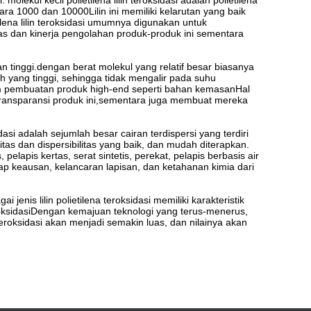
molekul kecil polietilena lilin teroksidasi adalah polietilena
tara 1000 dan 10000Lilin ini memiliki kelarutan yang baik
tilena lilin teroksidasi umumnya digunakan untuk
tas dan kinerja pengolahan produk-produk ini sementara
an tinggi.dengan berat molekul yang relatif besar biasanya
leleh yang tinggi, sehingga tidak mengalir pada suhu
dalam pembuatan produk high-end seperti bahan kemasanHal
transparansi produk ini,sementara juga membuat mereka
oksidasi adalah sejumlah besar cairan terdispersi yang terdiri
abilitas dan dispersibilitas yang baik, dan mudah diterapkan.
 pelapis kertas, serat sintetis, perekat, pelapis berbasis air
ap keausan, kelancaran lapisan, dan ketahanan kimia dari
i jenis lilin polietilena teroksidasi memiliki karakteristik
eroksidasiDengan kemajuan teknologi yang terus-menerus,
en teroksidasi akan menjadi semakin luas, dan nilainya akan