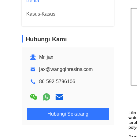
Berita
Kasus-Kasus
Hubungi Kami
Mr. jax
jax@wangqinresins.com
86-592-5796106
Lili
Hubungi Sekarang
wate
tero
poly