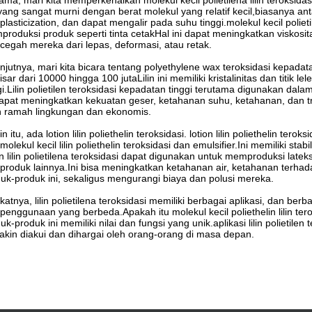
ama, mari kita memperkenalkan molekul kecil polietilena lilin teroksidasi. 
n yang sangat murni dengan berat molekul yang relatif kecil,biasanya an
plasticization, dan dapat mengalir pada suhu tinggi.molekul kecil polie
roduksi produk seperti tinta cetakHal ini dapat meningkatkan viskosi
egah mereka dari lepas, deformasi, atau retak.
njutnya, mari kita bicara tentang polyethylene wax teroksidasi kepadat
isar dari 10000 hingga 100 jutaLilin ini memiliki kristalinitas dan titik 
gi.Lilin polietilen teroksidasi kepadatan tinggi terutama digunakan 
dapat meningkatkan kekuatan geser, ketahanan suhu, ketahanan, dan 
h ramah lingkungan dan ekonomis.
in itu, ada lotion lilin poliethelin teroksidasi. lotion lilin poliethelin ter
 molekul kecil lilin poliethelin teroksidasi dan emulsifier.Ini memiliki st
on lilin polietilena teroksidasi dapat digunakan untuk memproduksi lateks,
produk lainnya.Ini bisa meningkatkan ketahanan air, ketahanan terhad
uk-produk ini, sekaligus mengurangi biaya dan polusi mereka.
katnya, lilin polietilena teroksidasi memiliki berbagai aplikasi, dan berbaga
penggunaan yang berbeda.Apakah itu molekul kecil poliethelin lilin t
uk-produk ini memiliki nilai dan fungsi yang unik.aplikasi lilin polietil
kin diakui dan dihargai oleh orang-orang di masa depan.