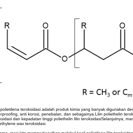
n polietilena teroksidasi adalah produk kimia yang banyak digunakan de
rproofing, anti korosi, penebalan, dan sebagainya.Lilin poliethelin teroks
ksidasi dan kepadatan tinggi poliethelin lilin teroksidasiSelanjutnya, mar
ethylene wax teroksidasi.