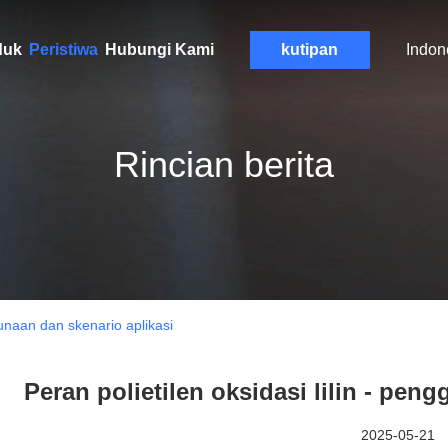
duk
Peristiwa
Hubungi Kami
kutipan
Indon
Rincian berita
ggunaan dan skenario aplikasi
Peran polietilen oksidasi lilin - pen
2025-05-21