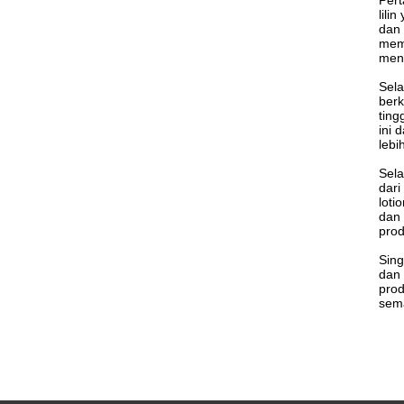
Pert
lili
dan 
memp
menc
Sela
berk
ting
ini 
lebi
Sela
dari
loti
dan 
prod
Sing
dan 
prod
sema