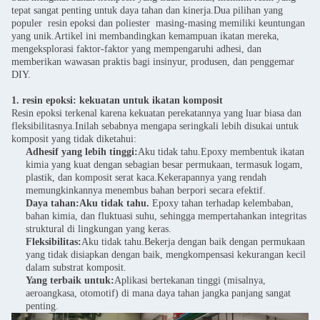
tepat sangat penting untuk daya tahan dan kinerja.
Dua pilihan yang
populer  resin epoksi dan poliester  masing-masing memiliki keuntungan
yang unik.
Artikel ini membandingkan kemampuan ikatan mereka,
mengeksplorasi faktor-faktor yang mempengaruhi adhesi, dan
memberikan wawasan praktis bagi insinyur, produsen, dan penggemar
DIY.
1. resin epoksi: kekuatan untuk ikatan komposit
Resin epoksi terkenal karena kekuatan perekatannya yang luar biasa dan
fleksibilitasnya.
Inilah sebabnya mengapa seringkali lebih disukai untuk
komposit yang tidak diketahui:
Adhesif yang lebih tinggi:
Aku tidak tahu.
Epoxy membentuk ikatan
kimia yang kuat dengan sebagian besar permukaan, termasuk logam,
plastik, dan komposit serat kaca.
Kekerapannya yang rendah
memungkinkannya menembus bahan berpori secara efektif.
Daya tahan:
Aku tidak tahu.
Epoxy tahan terhadap kelembaban,
bahan kimia, dan fluktuasi suhu, sehingga mempertahankan integritas
struktural di lingkungan yang keras.
Fleksibilitas:
Aku tidak tahu.
Bekerja dengan baik dengan permukaan
yang tidak disiapkan dengan baik, mengkompensasi kekurangan kecil
dalam substrat komposit.
Yang terbaik untuk:
Aplikasi bertekanan tinggi (misalnya,
aeroangkasa, otomotif) di mana daya tahan jangka panjang sangat
penting.